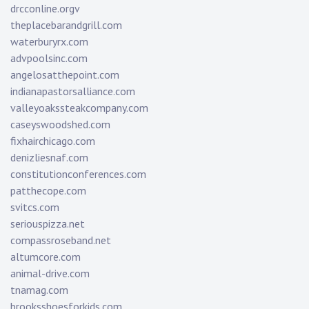
drcconline.org
v
theplacebarandgrill.com
waterburyrx.com
advpoolsinc.com
angelosatthepoint.com
indianapastorsalliance.com
valleyoakssteakcompany.com
caseyswoodshed.com
fixhairchicago.com
denizliesnaf.com
constitutionconferences.com
patthecope.com
svitcs.com
seriouspizza.net
compassroseband.net
altumcore.com
animal-drive.com
tnamag.com
brooksshoesforkids.com