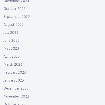
November 2023
October 2023
September 2023
August 2023
July 2023
June 2023
May 2023
April 2023
March 2023
February 2023
January 2023
December 2022
November 2022
October 2022