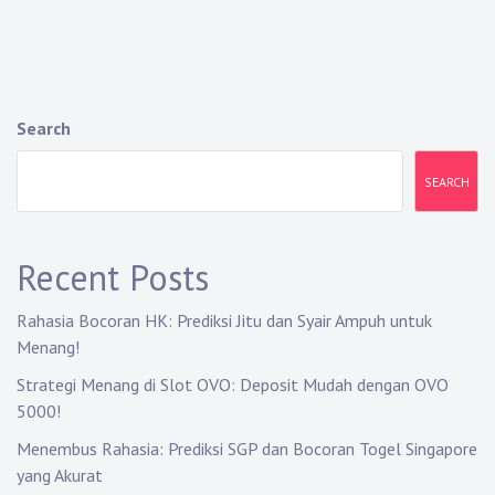
Search
SEARCH
Recent Posts
Rahasia Bocoran HK: Prediksi Jitu dan Syair Ampuh untuk
Menang!
Strategi Menang di Slot OVO: Deposit Mudah dengan OVO
5000!
Menembus Rahasia: Prediksi SGP dan Bocoran Togel Singapore
yang Akurat