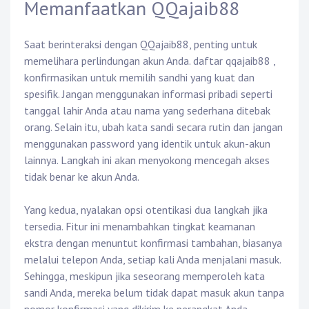
Memanfaatkan QQajaib88
Saat berinteraksi dengan QQajaib88, penting untuk
memelihara perlindungan akun Anda.
daftar qqajaib88
,
konfirmasikan untuk memilih sandhi yang kuat dan
spesifik. Jangan menggunakan informasi pribadi seperti
tanggal lahir Anda atau nama yang sederhana ditebak
orang. Selain itu, ubah kata sandi secara rutin dan jangan
menggunakan password yang identik untuk akun-akun
lainnya. Langkah ini akan menyokong mencegah akses
tidak benar ke akun Anda.
Yang kedua, nyalakan opsi otentikasi dua langkah jika
tersedia. Fitur ini menambahkan tingkat keamanan
ekstra dengan menuntut konfirmasi tambahan, biasanya
melalui telepon Anda, setiap kali Anda menjalani masuk.
Sehingga, meskipun jika seseorang memperoleh kata
sandi Anda, mereka belum tidak dapat masuk akun tanpa