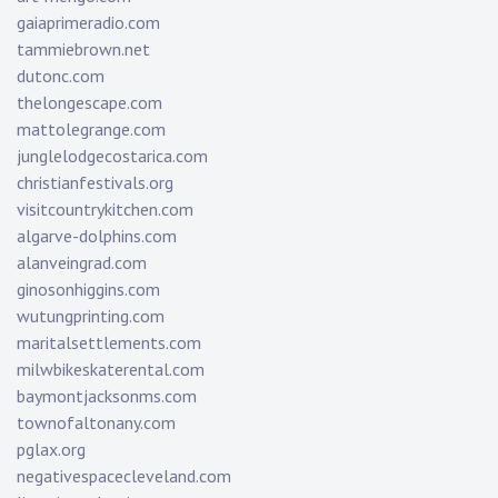
gaiaprimeradio.com
tammiebrown.net
dutonc.com
thelongescape.com
mattolegrange.com
junglelodgecostarica.com
christianfestivals.org
visitcountrykitchen.com
algarve-dolphins.com
alanveingrad.com
ginosonhiggins.com
wutungprinting.com
maritalsettlements.com
milwbikeskaterental.com
baymontjacksonms.com
townofaltonany.com
pglax.org
negativespacecleveland.com