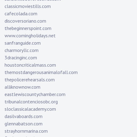
classicmoviestills.com
cafecolada.com
discoversoriano.com
thebeginnerspoint.com
www.comingholidays.net
sanfranguide.com
charmoryllc.com
3dracinginc.com
houstoncriticalmass.com
themostdangerousanimalofall.com
thepolicerehearsals.com
alliknownow.com
eastlewiscountychamber.com
tribunalcontenciosobc.org
sloclassicalacademy.com
dasilvaboards.com
glennabatson.com
strayhornmarina.com