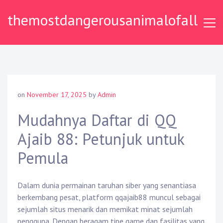
Skip
themostdangerousanimalofall
to
content
on
November 17, 2025
by
Admin
Mudahnya Daftar di QQ
Ajaib 88: Petunjuk untuk
Pemula
Dalam dunia permainan taruhan siber yang senantiasa
berkembang pesat, platform qqajaib88 muncul sebagai
sejumlah situs menarik dan memikat minat sejumlah
pengguna. Dengan beragam tipe game dan fasilitas yang