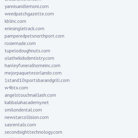
yannisandlemoni.com
weedpatchgazette.com
kblinc.com
eriesingletrack.com
pamperedpetsnorthport.com
rosiemade.com
tupelodoughnuts.com
olathekidsdentistry.com
hanleyfuneralhomeinc.com
mejorpaquetesorlando.com
1stand10sportsbarandgrill.com
w4btx.com
angelstouchnaillash.com
kabbalahacademy.net
smilondental.com
newstarcollision.com
sasrentals.com
secondsighttechnology.com