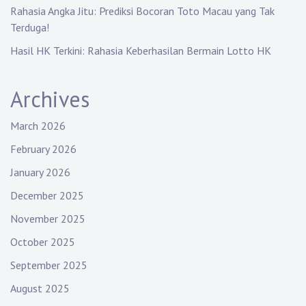
Rahasia Angka Jitu: Prediksi Bocoran Toto Macau yang Tak
Terduga!
Hasil HK Terkini: Rahasia Keberhasilan Bermain Lotto HK
Archives
March 2026
February 2026
January 2026
December 2025
November 2025
October 2025
September 2025
August 2025