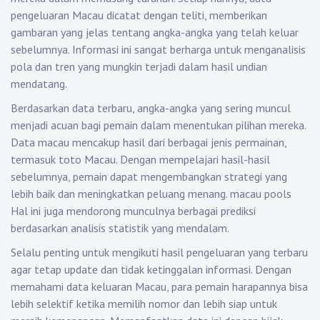
pengeluaran Macau dicatat dengan teliti, memberikan
gambaran yang jelas tentang angka-angka yang telah keluar
sebelumnya. Informasi ini sangat berharga untuk menganalisis
pola dan tren yang mungkin terjadi dalam hasil undian
mendatang.
Berdasarkan data terbaru, angka-angka yang sering muncul
menjadi acuan bagi pemain dalam menentukan pilihan mereka.
Data macau mencakup hasil dari berbagai jenis permainan,
termasuk toto Macau. Dengan mempelajari hasil-hasil
sebelumnya, pemain dapat mengembangkan strategi yang
lebih baik dan meningkatkan peluang menang.
macau pools
Hal ini juga mendorong munculnya berbagai prediksi
berdasarkan analisis statistik yang mendalam.
Selalu penting untuk mengikuti hasil pengeluaran yang terbaru
agar tetap update dan tidak ketinggalan informasi. Dengan
memahami data keluaran Macau, para pemain harapannya bisa
lebih selektif ketika memilih nomor dan lebih siap untuk