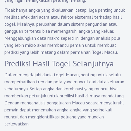
yang ingin meningkatkan peluang menang.
Tidak hanya angka yang dikeluarkan, tetapi juga penting untuk
melihat efek dari acara atau faktor eksternal terhadap hasil
togel. Misalnya, perubahan dalam sistem pengundian atau
gangguan tertentu bisa memengaruhi angka yang keluar.
Menggabungkan data makro seperti ini dengan analisis pola
yang lebih mikro akan membantu pemain untuk membuat
prediksi yang lebih matang dalam permainan Togel Macau.
Prediksi Hasil Togel Selanjutnya
Dalam menjelajahi dunia togel Macau, penting untuk selalu
memperhatikan tren dan pola yang muncul dari data keluaran
sebelumnya. Setiap angka dan kombinasi yang muncul bisa
memberikan petunjuk untuk prediksi hasil di masa mendatang.
Dengan menganalisis pengeluaran Macau secara menyeluruh,
pemain dapat menemukan angka-angka yang sering kali
muncul dan mengidentifikasi peluang yang mungkin
terlewatkan.