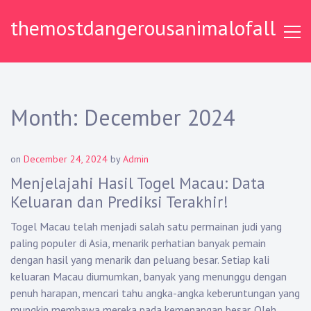
S
themostdangerousanimalofall
k
i
p
t
o
c
Month:
December 2024
o
n
t
on
December 24, 2024
by
Admin
e
Menjelajahi Hasil Togel Macau: Data
n
Keluaran dan Prediksi Terakhir!
t
Togel Macau telah menjadi salah satu permainan judi yang
paling populer di Asia, menarik perhatian banyak pemain
dengan hasil yang menarik dan peluang besar. Setiap kali
keluaran Macau diumumkan, banyak yang menunggu dengan
penuh harapan, mencari tahu angka-angka keberuntungan yang
mungkin membawa mereka pada kemenangan besar. Oleh