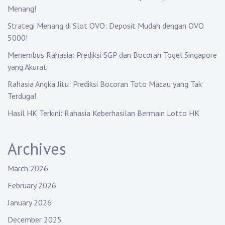
Menang!
Strategi Menang di Slot OVO: Deposit Mudah dengan OVO
5000!
Menembus Rahasia: Prediksi SGP dan Bocoran Togel Singapore
yang Akurat
Rahasia Angka Jitu: Prediksi Bocoran Toto Macau yang Tak
Terduga!
Hasil HK Terkini: Rahasia Keberhasilan Bermain Lotto HK
Archives
March 2026
February 2026
January 2026
December 2025