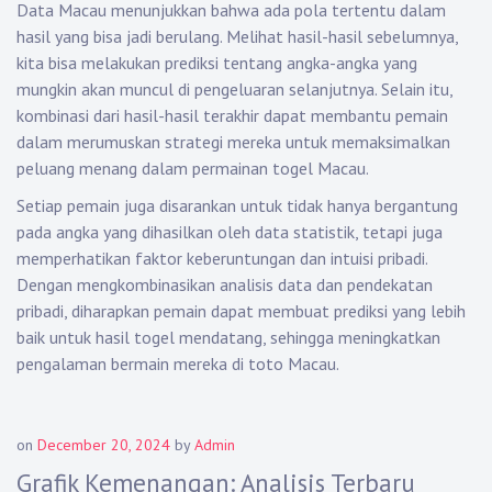
Data Macau menunjukkan bahwa ada pola tertentu dalam
hasil yang bisa jadi berulang. Melihat hasil-hasil sebelumnya,
kita bisa melakukan prediksi tentang angka-angka yang
mungkin akan muncul di pengeluaran selanjutnya. Selain itu,
kombinasi dari hasil-hasil terakhir dapat membantu pemain
dalam merumuskan strategi mereka untuk memaksimalkan
peluang menang dalam permainan togel Macau.
Setiap pemain juga disarankan untuk tidak hanya bergantung
pada angka yang dihasilkan oleh data statistik, tetapi juga
memperhatikan faktor keberuntungan dan intuisi pribadi.
Dengan mengkombinasikan analisis data dan pendekatan
pribadi, diharapkan pemain dapat membuat prediksi yang lebih
baik untuk hasil togel mendatang, sehingga meningkatkan
pengalaman bermain mereka di toto Macau.
on
December 20, 2024
by
Admin
Grafik Kemenangan: Analisis Terbaru