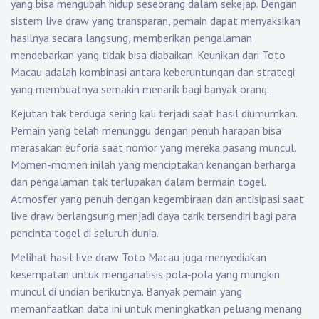
yang bisa mengubah hidup seseorang dalam sekejap. Dengan
sistem live draw yang transparan, pemain dapat menyaksikan
hasilnya secara langsung, memberikan pengalaman
mendebarkan yang tidak bisa diabaikan. Keunikan dari Toto
Macau adalah kombinasi antara keberuntungan dan strategi
yang membuatnya semakin menarik bagi banyak orang.
Kejutan tak terduga sering kali terjadi saat hasil diumumkan.
Pemain yang telah menunggu dengan penuh harapan bisa
merasakan euforia saat nomor yang mereka pasang muncul.
Momen-momen inilah yang menciptakan kenangan berharga
dan pengalaman tak terlupakan dalam bermain togel.
Atmosfer yang penuh dengan kegembiraan dan antisipasi saat
live draw berlangsung menjadi daya tarik tersendiri bagi para
pencinta togel di seluruh dunia.
Melihat hasil live draw Toto Macau juga menyediakan
kesempatan untuk menganalisis pola-pola yang mungkin
muncul di undian berikutnya. Banyak pemain yang
memanfaatkan data ini untuk meningkatkan peluang menang