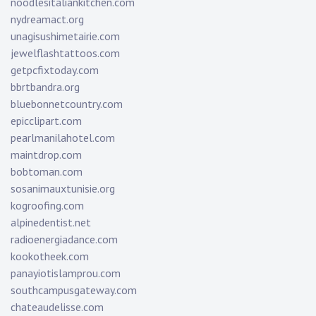
noodlesitaliankitchen.com
nydreamact.org
unagisushimetairie.com
jewelflashtattoos.com
getpcfixtoday.com
bbrtbandra.org
bluebonnetcountry.com
epicclipart.com
pearlmanilahotel.com
maintdrop.com
bobtoman.com
sosanimauxtunisie.org
kogroofing.com
alpinedentist.net
radioenergiadance.com
kookotheek.com
panayiotislamprou.com
southcampusgateway.com
chateaudelisse.com