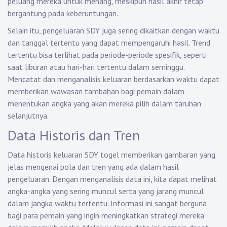
peluang mereka untuk menang, meskipun hasil akhir tetap
bergantung pada keberuntungan.
Selain itu, pengeluaran SDY juga sering dikaitkan dengan waktu
dan tanggal tertentu yang dapat mempengaruhi hasil. Trend
tertentu bisa terlihat pada periode-periode spesifik, seperti
saat liburan atau hari-hari tertentu dalam seminggu.
Mencatat dan menganalisis keluaran berdasarkan waktu dapat
memberikan wawasan tambahan bagi pemain dalam
menentukan angka yang akan mereka pilih dalam taruhan
selanjutnya.
Data Historis dan Tren
Data historis keluaran SDY togel memberikan gambaran yang
jelas mengenai pola dan tren yang ada dalam hasil
pengeluaran. Dengan menganalisis data ini, kita dapat melihat
angka-angka yang sering muncul serta yang jarang muncul
dalam jangka waktu tertentu. Informasi ini sangat berguna
bagi para pemain yang ingin meningkatkan strategi mereka