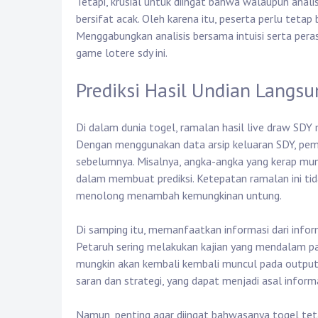
Tetapi, krusial untuk diingat bahwa walaupun anal
bersifat acak. Oleh karena itu, peserta perlu teta
Menggabungkan analisis bersama intuisi serta pe
game lotere sdy ini.
Prediksi Hasil Undian Langs
Di dalam dunia togel, ramalan hasil live draw SDY
Dengan menggunakan data arsip keluaran SDY, pema
sebelumnya. Misalnya, angka-angka yang kerap mun
dalam membuat prediksi. Ketepatan ramalan ini ti
menolong menambah kemungkinan untung.
Di samping itu, memanfaatkan informasi dari info
Petaruh sering melakukan kajian yang mendalam p
mungkin akan kembali kembali muncul pada output s
saran dan strategi, yang dapat menjadi asal informa
Namun, penting agar diingat bahwasanya togel tet