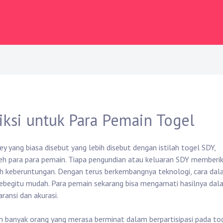
iksi untuk Para Pemain Togel
 yang biasa disebut yang lebih disebut dengan istilah togel SDY,
oleh para para pemain. Tiapa pengundian atau keluaran SDY memberi
ih keberuntungan. Dengan terus berkembangnya teknologi, cara da
sebegitu mudah. Para pemain sekarang bisa mengamati hasilnya dal
ransi dan akurasi.
n banyak orang yang merasa berminat dalam berpartisipasi pada to