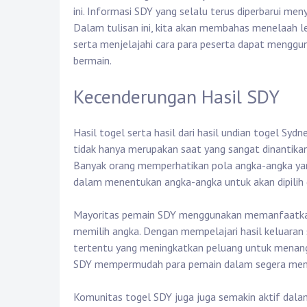
ini. Informasi SDY yang selalu terus diperbarui m
Dalam tulisan ini, kita akan membahas menelaah le
serta menjelajahi cara para peserta dapat mengg
bermain.
Kecenderungan Hasil SDY
Hasil togel serta hasil dari hasil undian togel Sy
tidak hanya merupakan saat yang sangat dinantikan
Banyak orang memperhatikan pola angka-angka ya
dalam menentukan angka-angka untuk akan dipilih di
Mayoritas pemain SDY menggunakan memanfaatkan 
memilih angka. Dengan mempelajari hasil keluaran
tertentu yang meningkatkan peluang untuk menang.
SDY mempermudah para pemain dalam segera menyes
Komunitas togel SDY juga juga semakin aktif dala