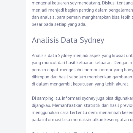
mengenai keluaran sdy mendatang. Diskusi tentang 
menjadi menjadi bagian penting dalam pengalaman
dan analisis, para pemain mengharapkan bisa lebih
besar pada setiap yang ada.
Analisis Data Sydney
Analisis data Sydney menjadi aspek yang krusial un
yang muncul dari hasil keluaran keluaran. Dengan m
pemain dapat mengetahui nomor-nomor yang banyak 
dihimpun dari hasil sebelum memberikan gambaran
di dalam mengambil keputusan yang lebih akurat.
Di samping itu, informasi sydney juga bisa diguna
dijangkau. Memanfaatkan statistik dari hasil prev
menggunakan cara tertentu demi menambah kesempa
pada informasi bisa memaksimalkan kesempatan u